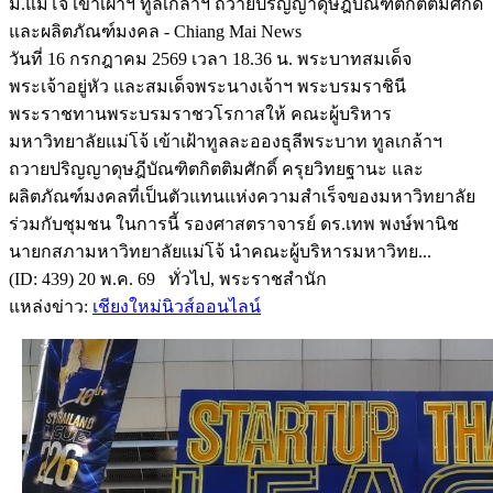
ม.แม่โจ้ เข้าเฝ้าฯ ทูลเกล้าฯ ถวายปริญญาดุษฎีบัณฑิตกิตติมศักดิ์
และผลิตภัณฑ์มงคล - Chiang Mai News
วันที่ 16 กรกฎาคม 2569 เวลา 18.36 น. พระบาทสมเด็จ
พระเจ้าอยู่หัว และสมเด็จพระนางเจ้าฯ พระบรมราชินี
พระราชทานพระบรมราชวโรกาสให้ คณะผู้บริหาร
มหาวิทยาลัยแม่โจ้ เข้าเฝ้าทูลละอองธุลีพระบาท ทูลเกล้าฯ
ถวายปริญญาดุษฎีบัณฑิตกิตติมศักดิ์ ครุยวิทยฐานะ และ
ผลิตภัณฑ์มงคลที่เป็นตัวแทนแห่งความสำเร็จของมหาวิทยาลัย
ร่วมกับชุมชน ในการนี้ รองศาสตราจารย์ ดร.เทพ พงษ์พานิช
นายกสภามหาวิทยาลัยแม่โจ้ นำคณะผู้บริหารมหาวิทย...
(ID: 439) 20 พ.ค. 69 ทั่วไป, พระราชสำนัก
แหล่งข่าว:
เชียงใหม่นิวส์ออนไลน์