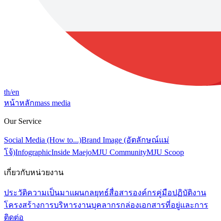
th
/en
หน้าหลัก
mass media
Our Service
Social Media (How to...)
Brand Image (อัตลักษณ์แม่
โจ้)
Infographic
Inside Maejo
MJU Community
MJU Scoop
เกี่ยวกับหน่วยงาน
ประวัติความเป็นมา
แผนกลยุทธ์สื่อสารองค์กร
คู่มือปฏิบัติงาน
โครงสร้างการบริหารงาน
บุคลากร
กล่องเอกสาร
ที่อยู่และการ
ติดต่อ