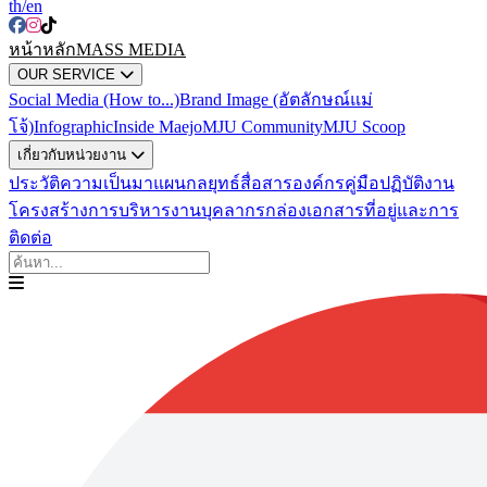
th
/en
หน้าหลัก
MASS MEDIA
OUR SERVICE
Social Media (How to...)
Brand Image (อัตลักษณ์แม่
โจ้)
Infographic
Inside Maejo
MJU Community
MJU Scoop
เกี่ยวกับหน่วยงาน
ประวัติความเป็นมา
แผนกลยุทธ์สื่อสารองค์กร
คู่มือปฏิบัติงาน
โครงสร้างการบริหารงาน
บุคลากร
กล่องเอกสาร
ที่อยู่และการ
ติดต่อ