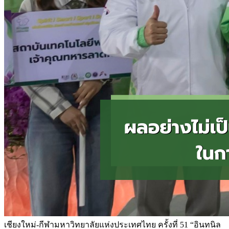
เชียงใหม่-กีฬามหาวิทยาลัยแห่งประเทศไทย ครั้งที่ 51 “อินทนิล