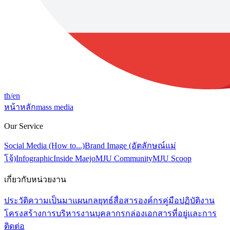
th
/en
หน้าหลัก
mass media
Our Service
Social Media (How to...)
Brand Image (อัตลักษณ์แม่
โจ้)
Infographic
Inside Maejo
MJU Community
MJU Scoop
เกี่ยวกับหน่วยงาน
ประวัติความเป็นมา
แผนกลยุทธ์สื่อสารองค์กร
คู่มือปฏิบัติงาน
โครงสร้างการบริหารงาน
บุคลากร
กล่องเอกสาร
ที่อยู่และการ
ติดต่อ