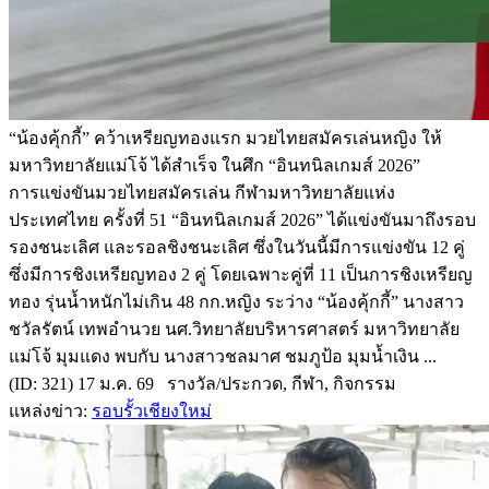
“น้องคุ้กกี้” คว้าเหรียญทองแรก มวยไทยสมัครเล่นหญิง ให้
มหาวิทยาลัยแม่โจ้ ได้สำเร็จ ในศึก “อินทนิลเกมส์ 2026”
การแข่งขันมวยไทยสมัครเล่น กีฬามหาวิทยาลัยแห่ง
ประเทศไทย ครั้งที่ 51 “อินทนิลเกมส์ 2026” ได้แข่งขันมาถึงรอบ
รองชนะเลิศ และรอลชิงชนะเลิศ ซึ่งในวันนี้มีการแข่งขัน 12 คู่
ซึ่งมีการชิงเหรียญทอง 2 คู่ โดยเฉพาะคู่ที่ 11 เป็นการชิงเหรียญ
ทอง รุ่นน้ำหนักไม่เกิน 48 กก.หญิง ระว่าง “น้องคุ้กกี้” นางสาว
ชวัลรัตน์ เทพอำนวย นศ.วิทยาลัยบริหารศาสตร์ มหาวิทยาลัย
แม่โจ้ มุมแดง พบกับ นางสาวชลมาศ ชมภูป้อ มุมน้ำเงิน ...
(ID: 321) 17 ม.ค. 69 รางวัล/ประกวด, กีฬา, กิจกรรม
แหล่งข่าว:
รอบรั้วเชียงใหม่