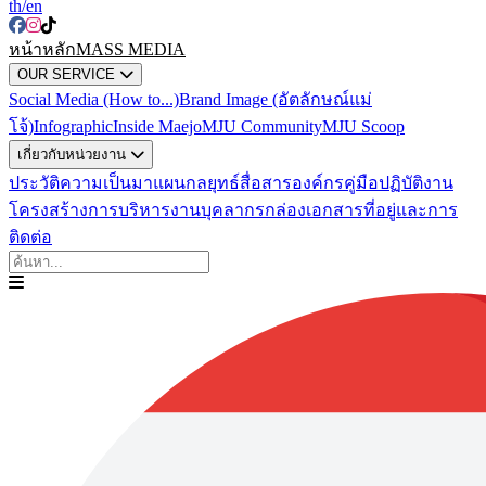
th
/en
หน้าหลัก
MASS MEDIA
OUR SERVICE
Social Media (How to...)
Brand Image (อัตลักษณ์แม่
โจ้)
Infographic
Inside Maejo
MJU Community
MJU Scoop
เกี่ยวกับหน่วยงาน
ประวัติความเป็นมา
แผนกลยุทธ์สื่อสารองค์กร
คู่มือปฏิบัติงาน
โครงสร้างการบริหารงาน
บุคลากร
กล่องเอกสาร
ที่อยู่และการ
ติดต่อ