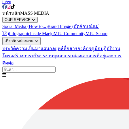
th
/en
หน้าหลัก
MASS MEDIA
OUR SERVICE
Social Media (How to...)
Brand Image (อัตลักษณ์แม่
โจ้)
Infographic
Inside Maejo
MJU Community
MJU Scoop
เกี่ยวกับหน่วยงาน
ประวัติความเป็นมา
แผนกลยุทธ์สื่อสารองค์กร
คู่มือปฏิบัติงาน
โครงสร้างการบริหารงาน
บุคลากร
กล่องเอกสาร
ที่อยู่และการ
ติดต่อ