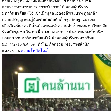
พระเจ้าอยู่หัว และสมเด็จพระนางเจ้าฯ พระบรมราชินี
พระราชทานพระบรมราชวโรกาสให้ คณะผู้บริหาร
มหาวิทยาลัยแม่โจ้ เข้าเฝ้าทูลละอองธุลีพระบาท ทูลเกล้าฯ
ถวายปริญญาดุษฎีบัณฑิตกิตติมศักดิ์ ครุยวิทยฐานะ และ
ผลิตภัณฑ์มงคลที่เป็นตัวแทนแห่งความสำเร็จของมหาวิทยาลัย
ร่วมกับชุมชน ในการนี้ รองศาสตราจารย์ ดร.เทพ พงษ์พานิช
นายกสภามหาวิทยาลัยแม่โจ้ นำคณะผู้บริหารมหาวิทย...
(ID: 442) 16 ก.ค. 69 ทั่วไป, กิจกรรม, พระราชสำนัก
แหล่งข่าว:
สยามโฟกัสไทม์