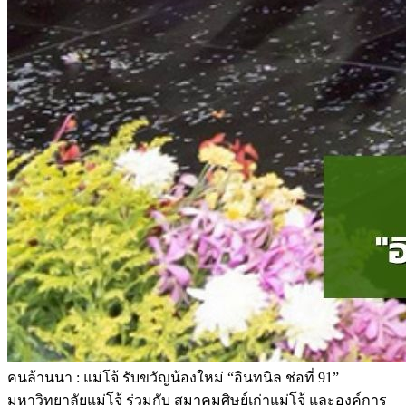
คนล้านนา : แม่โจ้ รับขวัญน้องใหม่ “อินทนิล ช่อที่ 91”
มหาวิทยาลัยแม่โจ้ ร่วมกับ สมาคมศิษย์เก่าแม่โจ้ และองค์การ