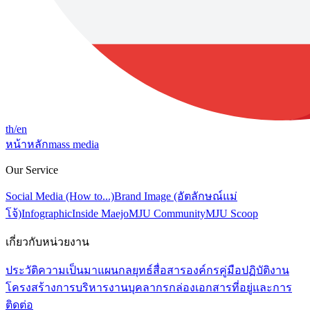
th
/en
หน้าหลัก
mass media
Our Service
Social Media (How to...)
Brand Image (อัตลักษณ์แม่
โจ้)
Infographic
Inside Maejo
MJU Community
MJU Scoop
เกี่ยวกับหน่วยงาน
ประวัติความเป็นมา
แผนกลยุทธ์สื่อสารองค์กร
คู่มือปฏิบัติงาน
โครงสร้างการบริหารงาน
บุคลากร
กล่องเอกสาร
ที่อยู่และการ
ติดต่อ