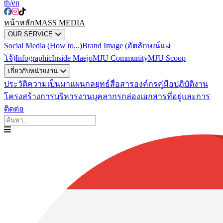
th
/en
หน้าหลัก
MASS MEDIA
OUR SERVICE
Social Media (How to...)
Brand Image (อัตลักษณ์แม่
โจ้)
Infographic
Inside Maejo
MJU Community
MJU Scoop
เกี่ยวกับหน่วยงาน
ประวัติความเป็นมา
แผนกลยุทธ์สื่อสารองค์กร
คู่มือปฏิบัติงาน
โครงสร้างการบริหารงาน
บุคลากร
กล่องเอกสาร
ที่อยู่และการ
ติดต่อ