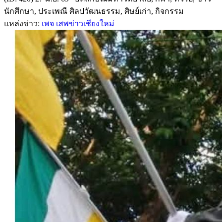
นักศึกษา, ประเพณี ศิลปวัฒนธรรม, ศิษย์เก่า, กิจกรรม
แหล่งข่าว:
เพจ เสพข่าวเชียงใหม่