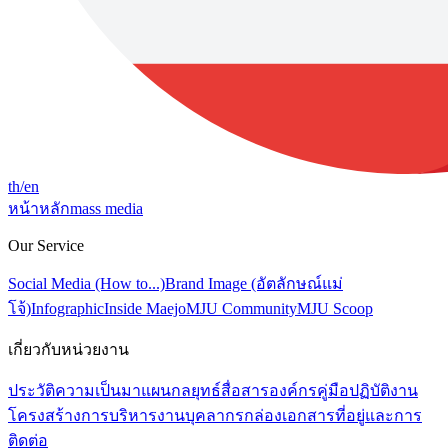
th
/en
หน้าหลัก
mass media
Our Service
Social Media (How to...)
Brand Image (อัตลักษณ์แม่
โจ้)
Infographic
Inside Maejo
MJU Community
MJU Scoop
เกี่ยวกับหน่วยงาน
ประวัติความเป็นมา
แผนกลยุทธ์สื่อสารองค์กร
คู่มือปฏิบัติงาน
โครงสร้างการบริหารงาน
บุคลากร
กล่องเอกสาร
ที่อยู่และการ
ติดต่อ