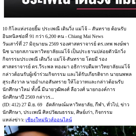
10 กิโลแห่งรอยยิ้ม ประเพณี เดินวิ่ง แม่โจ้ – สันทราย ต้อนรับ
อินทนิลช่อที่ 91 กว่า 6,200 คน - Chiang Mai News
วันเสาร์ที่ 27 มิถุนายน 2569 รองศาสตราจารย์ ดร.เทพ พงษ์พา
นิช นายกสภามหาวิทยาลัยแม่โจ้ เป็นประธานปล่อยตัวนักวิ่ง
กิจกรรมประเพณี เดินวิ่ง แม่โจ้-สันทราย โดยมี รอง
ศาสตราจารย์ ดร.วีระพล ทองมา อธิการบดีมหาวิทยาลัยแม่โจ้
กล่าวต้อนรับผู้เข้าร่วมกิจกรรม และได้รับเกียรติจาก นายนพพล
สุระสังวาล นายอำเภอสันทราย ให้โอวาทและกล่าวต้อนรับ
นักศึกษาใหม่ ทั้งนี้ มีนายวุฒิพงศ์ ลือวงศ์ นายกองค์การ
นักศึกษาปี 2569 กล่าวร...
(ID: 412) 27 มิ.ย. 69 อัตลักษณ์มหาวิทยาลัย, กีฬา, ทั่วไป, ข่าว
นักศึกษา, ประเพณี ศิลปวัฒนธรรม, ศิษย์เก่า, กิจกรรม
แหล่งข่าว:
เชียงใหม่นิวส์ออนไลน์