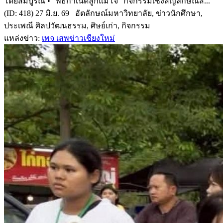
โดยสมบูรณ์ • “พิธีกำเนิดลูกแม่โจ้” กิจกรรมเชิงสัญลักษณ์ส...
(ID: 418) 27 มิ.ย. 69 อัตลักษณ์มหาวิทยาลัย, ข่าวนักศึกษา,
ประเพณี ศิลปวัฒนธรรม, ศิษย์เก่า, กิจกรรม
แหล่งข่าว:
เพจ เสพข่าวเชียงใหม่