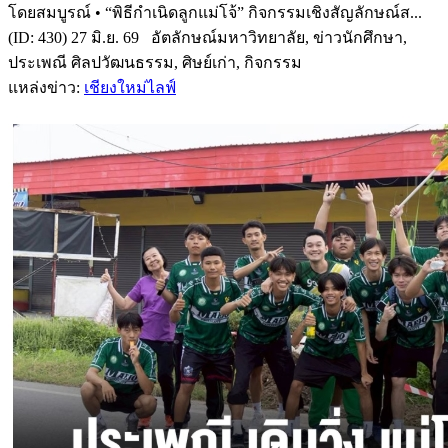
โดยสมบูรณ์ • “พิธีกำเนิดลูกแม่โจ้” กิจกรรมเชิงสัญลักษณ์ส...
(ID: 430) 27 มิ.ย. 69 อัตลักษณ์มหาวิทยาลัย, ข่าวนักศึกษา,
ประเพณี ศิลปวัฒนธรรม, ศิษย์เก่า, กิจกรรม
แหล่งข่าว:
เชียงใหม่ไลฟ์