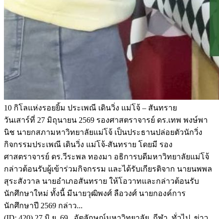
10 กิโลแห่งรอยยิ้ม ประเพณี เดินวิ่ง แม่โจ้ – สันทราย
วันเสาร์ที่ 27 มิถุนายน 2569 รองศาสตราจารย์ ดร.เทพ พงษ์พา
นิช นายกสภามหาวิทยาลัยแม่โจ้ เป็นประธานปล่อยตัวนักวิ่ง
กิจกรรมประเพณี เดินวิ่ง แม่โจ้-สันทราย โดยมี รอง
ศาสตราจารย์ ดร.วีระพล ทองมา อธิการบดีมหาวิทยาลัยแม่โจ้
กล่าวต้อนรับผู้เข้าร่วมกิจกรรม และได้รับเกียรติจาก นายนพพล
สุระสังวาล นายอำเภอสันทราย ให้โอวาทและกล่าวต้อนรับ
นักศึกษาใหม่ ทั้งนี้ มีนายวุฒิพงศ์ ลือวงศ์ นายกองค์การ
นักศึกษาปี 2569 กล่าว...
(ID: 420) 27 มิ.ย. 69 อัตลักษณ์มหาวิทยาลัย, กีฬา, ทั่วไป, ข่าว