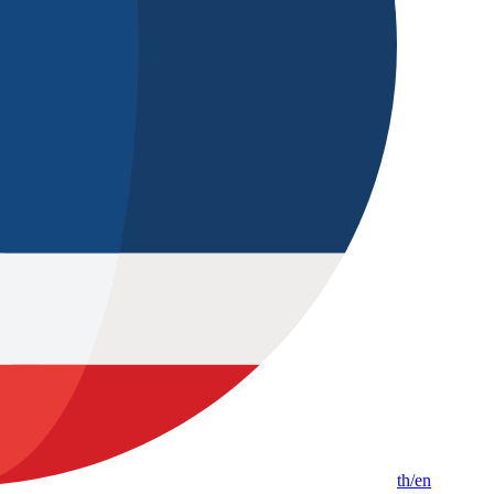
th
/en