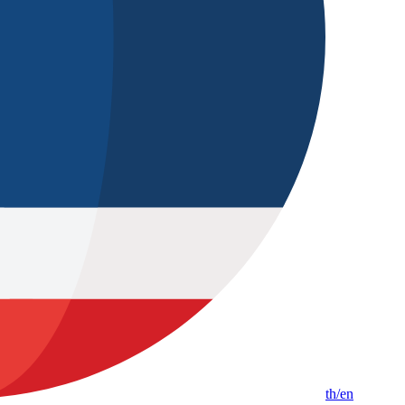
th
/en