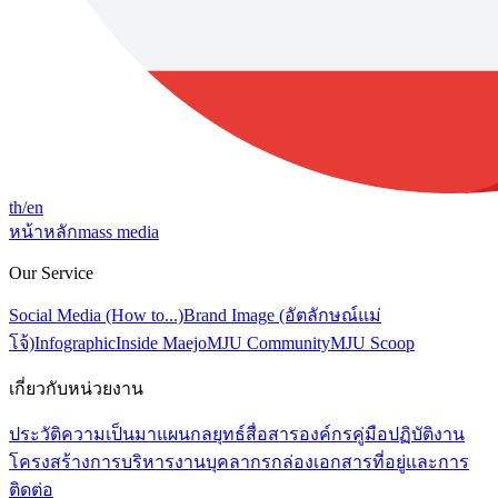
th
/en
หน้าหลัก
mass media
Our Service
Social Media (How to...)
Brand Image (อัตลักษณ์แม่
โจ้)
Infographic
Inside Maejo
MJU Community
MJU Scoop
เกี่ยวกับหน่วยงาน
ประวัติความเป็นมา
แผนกลยุทธ์สื่อสารองค์กร
คู่มือปฏิบัติงาน
โครงสร้างการบริหารงาน
บุคลากร
กล่องเอกสาร
ที่อยู่และการ
ติดต่อ