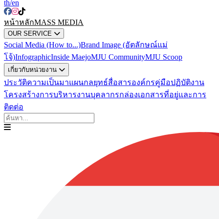
th
/en
หน้าหลัก
MASS MEDIA
OUR SERVICE
Social Media (How to...)
Brand Image (อัตลักษณ์แม่
โจ้)
Infographic
Inside Maejo
MJU Community
MJU Scoop
เกี่ยวกับหน่วยงาน
ประวัติความเป็นมา
แผนกลยุทธ์สื่อสารองค์กร
คู่มือปฏิบัติงาน
โครงสร้างการบริหารงาน
บุคลากร
กล่องเอกสาร
ที่อยู่และการ
ติดต่อ