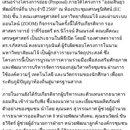
เสนอร่างโครงการย่อย (Proposal) ภายใต้โครงการ "ออมสินยุว
พัฒน์รักษ์ถิ่น ประจำปี 2569" ณ ห้องประชุมเศรษฐนิทัศน์ (EC
304) ชั้น 3 คณะเศรษฐศาสตร์ มหาวิทยาลัยแม่โจ้ และผ่านระบบ
ออนไลน์ (ZOOM) กิจกรรมในครั้งนี้ได้รับเกียรติจาก รอง
ศาสตราจารย์ ว่าที่ร้อยตรี ดร.นิโรจน์ สินณรงค์ คณบดีคณะ
เศรษฐศาสตร์ เป็นประธานในพิธีเปิด โดยมี รองศาสตราจารย์
ดร.รภัสสรณ์ คงธนจารุอนันต์ ผู้รับผิดชอบโครงการในนาม
มหาวิทยาลัยแม่โจ้ เป็นผู้กล่าวรายงานวัตถุประสงค์ ซึ่ง
โครงการนี้เป็นการบูรณาการความร่วมมือเพื่อส่งเสริมศักยภาพ
และพัฒนาการบริหารจัดการของกลุ่มวิสาหกิจชุมชน ผ่านการ
ใช้องค์ความรู้ เทคโนโลยี และนวัตกรรมของนักศึกษา เพื่อยก
ระดับภูมิปัญญาท้องถิ่นสู่มาตรฐานสากล
.
ภายในงานยังได้รับเกียรติจากผู้บริหารและตัวแทนจากธนาคาร
ออมสิน เข้าร่วมรับฟัง ชี้แจงแนวทาง และเยี่ยมชมผลิตภัณฑ์
ตัวอย่างของชุมชน นำโดย คุณนคร สุวรรณกาศ ผู้ช่วยผู้อำนวย
การธนาคารออมสินภาค 8 หน่วยพัฒนาสังคม, คุณธนวัฒน์ ขัน
ธวิจิตร์ ผู้ช่วยผู้อำนวยการฝ่ายฯ หน่วยพัฒนาลูกค้าองค์กรชุมชน