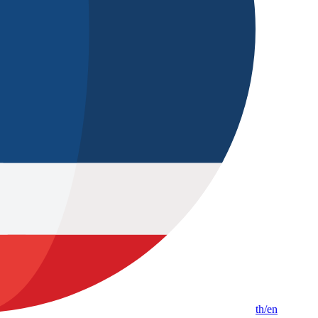
th
/en