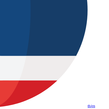
th
/en