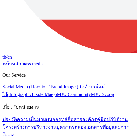
th
/en
หน้าหลัก
mass media
Our Service
Social Media (How to...)
Brand Image (อัตลักษณ์แม่
โจ้)
Infographic
Inside Maejo
MJU Community
MJU Scoop
เกี่ยวกับหน่วยงาน
ประวัติความเป็นมา
แผนกลยุทธ์สื่อสารองค์กร
คู่มือปฏิบัติงาน
โครงสร้างการบริหารงาน
บุคลากร
กล่องเอกสาร
ที่อยู่และการ
ติดต่อ