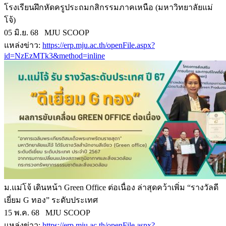
โรงเรียนฝึกหัดครูประถมกสิกรรมภาคเหนือ (มหาวิทยาลัยแม่
โจ้)
05 มิ.ย. 68 MJU SCOOP
แหล่งข่าว:
https://erp.mju.ac.th/openFile.aspx?
id=NzEzMTk3&method=inline
ม.แม่โจ้ เดินหน้า Green Office ต่อเนื่อง ล่าสุดคว้าเพิ่ม “รางวัลดี
เยี่ยม G ทอง” ระดับประเทศ
15 พ.ค. 68 MJU SCOOP
แหล่งข่าว:
https://erp.mju.ac.th/openFile.aspx?