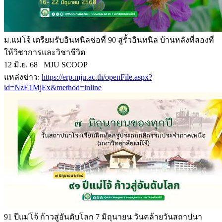
ม.แม่โจ้ เตรียมรับอินทนิลช่อที่ 90 สู่รั้วอินทนิล บ้านหลังที่สองที่
ให้วิชาการและวิชาชีวิต
12 มิ.ย. 68 MJU SCOOP
แหล่งข่าว:
https://erp.mju.ac.th/openFile.aspx?
id=NzE1MjEx&method=inline
91 ปีแม่โจ้ ก้าวสู่อันดับโลก 7 มิถุนายน วันคล้ายวันสถาปนา