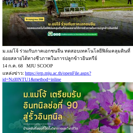
ม.แม่โจ้ ร่วมกับภาคเอกชนจีน ทดสอบเทคโนโลยีฟิล์มคลุมดินที่
ย่อยสลายได้ทางชีวภาพในการปลูกข้าวอินทรีย์
14 ก.ค. 68 MJU SCOOP
แหล่งข่าว:
https://erp.mju.ac.th/openFile.aspx?
id=NzI0NTU1&method=inline