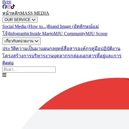
th
/en
หน้าหลัก
MASS MEDIA
OUR SERVICE
Social Media (How to...)
Brand Image (อัตลักษณ์แม่
โจ้)
Infographic
Inside Maejo
MJU Community
MJU Scoop
เกี่ยวกับหน่วยงาน
ประวัติความเป็นมา
แผนกลยุทธ์สื่อสารองค์กร
คู่มือปฏิบัติงาน
โครงสร้างการบริหารงาน
บุคลากร
กล่องเอกสาร
ที่อยู่และการ
ติดต่อ