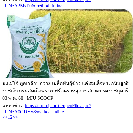
id=NzA2MzE0&method=inline
ม.แม่โจ้ ทูลเกล้าฯ ถวาย เมล็ดพันธุ์ข้าว แด่ สมเด็จพระกนิษฐาธิ
ราชเจ้า กรมสมเด็จพระเทพรัตนราชสุดาฯ สยามบรมราชกุมารี
03 พ.ค. 68 MJU SCOOP
แหล่งข่าว:
https://erp.mju.ac.th/openFile.aspx?
id=NzA0ODYx&method=inline
<<
1
2
>>