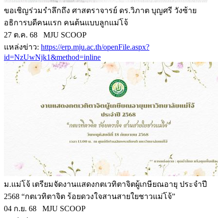
ขอเชิญร่วมรำลึกถึง ศาสตราจารย์ ดร.วิภาต บุญศรี วังซ้าย
อธิการบดีคนแรก คนต้นแบบลูกแม่โจ้
27 ต.ค. 68 MJU SCOOP
แหล่งข่าว:
https://erp.mju.ac.th/openFile.aspx?
id=NzUwNjk1&method=inline
ม.แม่โจ้ เตรียมจัดงานแสดงกตเวทิตาจิตผู้เกษียณอายุ ประจำปี
2568 “กตเวทิตาจิต ร้อยดวงใจสานสายใยชาวแม่โจ้”
04 ก.ย. 68 MJU SCOOP