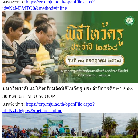
แหล่งข่าว:
https://erp.mju.ac.th/openFile.aspx?
id=NzM3MTQ0&method=inline
มหาวิทยาลัยแม่โจ้เตรียมจัดพิธีไหว้ครู ประจำปีการศึกษา 2568
30 ก.ค. 68 MJU SCOOP
แหล่งข่าว:
https://erp.mju.ac.th/openFile.aspx?
id=NzI2Mjkw&method=inline